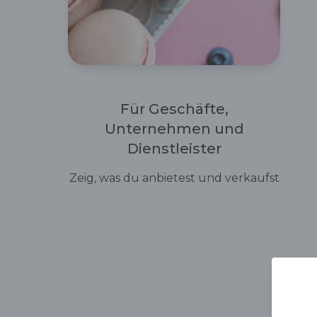
Für Geschäfte,
Unternehmen und
Dienstleister
Zeig, was du anbietest und verkaufst