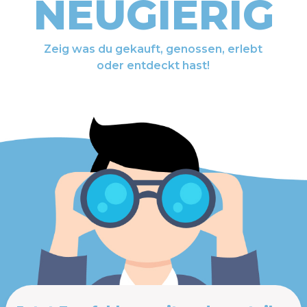
NEUGIERIG
Zeig was du gekauft, genossen, erlebt
oder entdeckt hast!
eam für
dein Geschäft, Verein oder