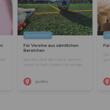
Of
Offizielles
N
n
Für öffentliche Einrichtungen
Un
Die überall beschriebene und
Wa
nem
gewünschte Nähe zum Bürger ist ...
gu
ge ...
be
guidery