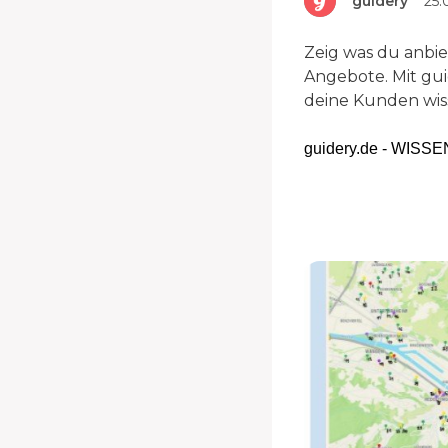
guidery
25.
Zeig was du anbie
Angebote. Mit gui
deine Kunden wis
guidery.de - WIS